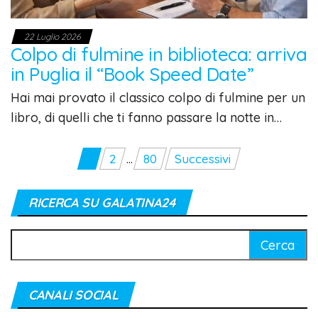
22 Luglio 2026
Colpo di fulmine in biblioteca: arriva
in Puglia il “Book Speed Date”
Hai mai provato il classico colpo di fulmine per un
libro, di quelli che ti fanno passare la notte in…
Paginazione
1
2
…
80
Successivi
degli
articoli
RICERCA SU GALATINA24
Ricerca
per:
CANALI SOCIAL