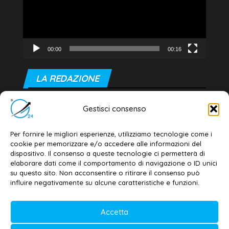
00:00
00:16
LA REDAZIONE
Editore e direttore responsabile:
Gestisci consenso
Dott. Daniele G. Masciullo
Email:
redazione@galatina24.it
Per fornire le migliori esperienze, utilizziamo tecnologie come i
cookie per memorizzare e/o accedere alle informazioni del
Contatti
–
Disclaimer
dispositivo. Il consenso a queste tecnologie ci permetterà di
elaborare dati come il comportamento di navigazione o ID unici
Privacy policy
–
Cookie policy
su questo sito. Non acconsentire o ritirare il consenso può
influire negativamente su alcune caratteristiche e funzioni.
© 2020-2026 | Galatina24 ®
Accetta
Testata iscritta al n. 11/2020 Registro della