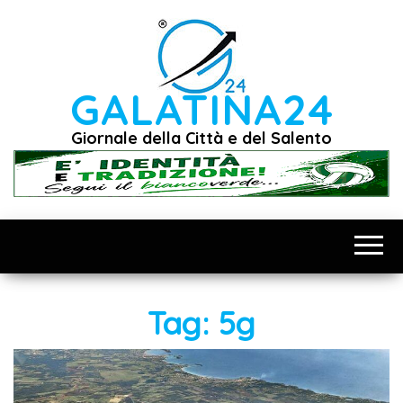
Vai
al
contenuto
GALATINA24
Giornale della Città e del Salento
Tag:
5g