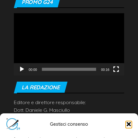
PROMO G24
Video
Player
00:00
00:16
LA REDAZIONE
Editore e direttore responsabile:
Dott. Daniele G. Masciullo
Email:
redazione@galatina24.it
Gestisci consenso
Contatti
–
Disclaimer