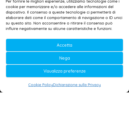
Per fornire le migliori esperienze, utilizziamo tecnologie come i
Privacy policy
–
Cookie policy
cookie per memorizzare e/o accedere alle informazioni del
dispositivo. Il consenso a queste tecnologie ci permetterà di
elaborare dati come il comportamento di navigazione o ID unici
su questo sito. Non acconsentire o ritirare il consenso può
© 2020-2026 | Galatina24 ®
influire negativamente su alcune caratteristiche e funzioni.
Testata iscritta al n. 11/2020 Registro della
Stampa Tribunale di Lecce
Accetta
Editore e direttore responsabile:
Nega
Daniele G. Masciullo
Visualizza preferenze
Galatina24 è marchio registrato dal Ministero
delle Imprese
Cookie Policy
Dichiarazione sulla Privacy