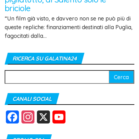
briciole
“Un film già visto, e davvero non se ne può più di
queste repliche: finanziamenti destinati alla Puglia,
fagocitati dalla…
RICERCA SU GALATINA24
Ricerca
per:
CANALI SOCIAL
F
I
X
Y
a
n
o