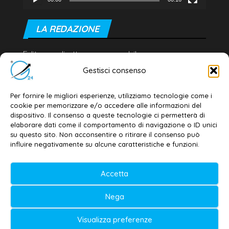
LA REDAZIONE
Editore e direttore responsabile:
Dott. Daniele G. Masciullo
Gestisci consenso
Email:
redazione@galatina24.it
Per fornire le migliori esperienze, utilizziamo tecnologie come i
Contatti
–
Disclaimer
cookie per memorizzare e/o accedere alle informazioni del
dispositivo. Il consenso a queste tecnologie ci permetterà di
Privacy policy
–
Cookie policy
elaborare dati come il comportamento di navigazione o ID unici
su questo sito. Non acconsentire o ritirare il consenso può
influire negativamente su alcune caratteristiche e funzioni.
© 2020-2026 | Galatina24 ®
Accetta
Testata iscritta al n. 11/2020 Registro della
Stampa Tribunale di Lecce
Nega
Editore e direttore responsabile:
Visualizza preferenze
Daniele G. Masciullo