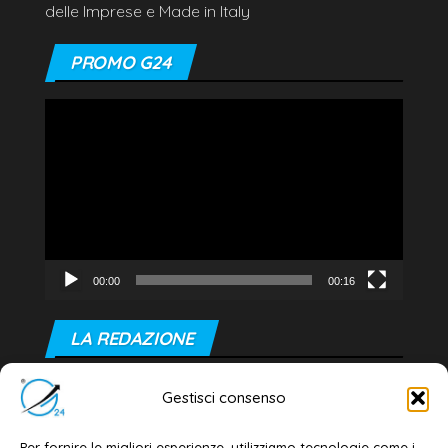
delle Imprese e Made in Italy
PROMO G24
Video
Player
00:00
00:16
LA REDAZIONE
Editore e direttore responsabile:
Gestisci consenso
Dott. Daniele G. Masciullo
Email:
redazione@galatina24.it
Per fornire le migliori esperienze, utilizziamo tecnologie come i