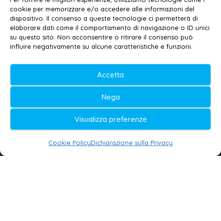
cookie per memorizzare e/o accedere alle informazioni del
Contatti
–
Disclaimer
dispositivo. Il consenso a queste tecnologie ci permetterà di
elaborare dati come il comportamento di navigazione o ID unici
Privacy policy
–
Cookie policy
su questo sito. Non acconsentire o ritirare il consenso può
influire negativamente su alcune caratteristiche e funzioni.
© 2020-2026 | Galatina24 ®
Accetta
Testata iscritta al n. 11/2020 Registro della
Nega
Stampa Tribunale di Lecce
Editore e direttore responsabile:
Visualizza preferenze
Daniele G. Masciullo
Cookie Policy
Dichiarazione sulla Privacy
Galatina24 è marchio registrato dal Ministero
delle Imprese