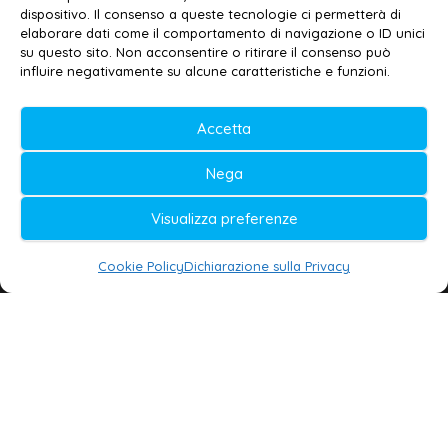
dispositivo. Il consenso a queste tecnologie ci permetterà di
elaborare dati come il comportamento di navigazione o ID unici
su questo sito. Non acconsentire o ritirare il consenso può
© 2020-2026 | Galatina24 ®
influire negativamente su alcune caratteristiche e funzioni.
Testata iscritta al n. 11/2020 Registro della
Stampa Tribunale di Lecce
Accetta
Editore e direttore responsabile:
Nega
Daniele G. Masciullo
Visualizza preferenze
Galatina24 è marchio registrato dal Ministero
delle Imprese
Cookie Policy
Dichiarazione sulla Privacy