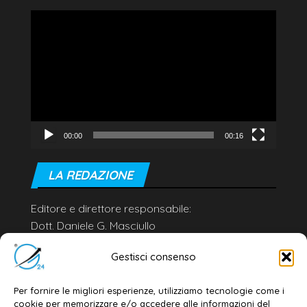
Video
Player
00:00
00:16
LA REDAZIONE
Editore e direttore responsabile:
Dott. Daniele G. Masciullo
Email:
redazione@galatina24.it
Gestisci consenso
Contatti
–
Disclaimer
Per fornire le migliori esperienze, utilizziamo tecnologie come i
Privacy policy
–
Cookie policy
cookie per memorizzare e/o accedere alle informazioni del