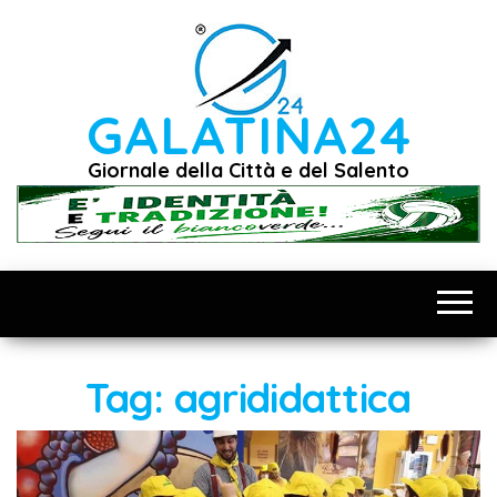
Vai
al
contenuto
GALATINA24
Giornale della Città e del Salento
Tag:
agrididattica