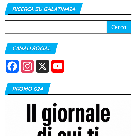
RICERCA SU GALATINA24
Ricerca
per:
CANALI SOCIAL
F
I
X
Y
a
n
o
PROMO G24
c
s
u
e
t
T
b
a
u
o
g
b