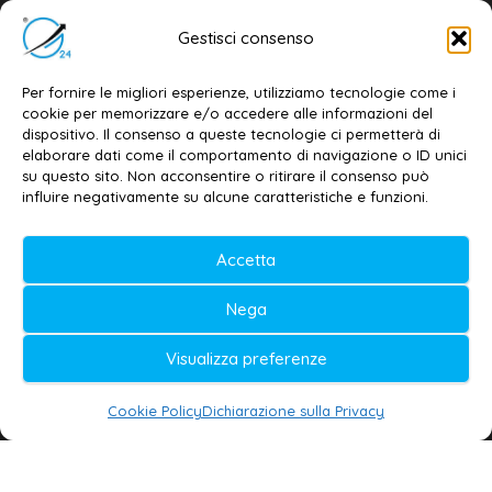
Email:
redazione@galatina24.it
Gestisci consenso
Contatti
–
Disclaimer
Per fornire le migliori esperienze, utilizziamo tecnologie come i
Privacy policy
–
Cookie policy
cookie per memorizzare e/o accedere alle informazioni del
dispositivo. Il consenso a queste tecnologie ci permetterà di
elaborare dati come il comportamento di navigazione o ID unici
su questo sito. Non acconsentire o ritirare il consenso può
© 2020-2026 | Galatina24 ®
influire negativamente su alcune caratteristiche e funzioni.
Testata iscritta al n. 11/2020 Registro della
Accetta
Stampa Tribunale di Lecce
Editore e direttore responsabile:
Nega
Daniele G. Masciullo
Visualizza preferenze
Galatina24 è marchio registrato dal Ministero
delle Imprese
Cookie Policy
Dichiarazione sulla Privacy