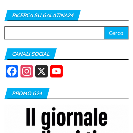
RICERCA SU GALATINA24
Ricerca
per:
CANALI SOCIAL
F
I
X
Y
a
n
o
PROMO G24
c
s
u
e
t
T
b
a
u