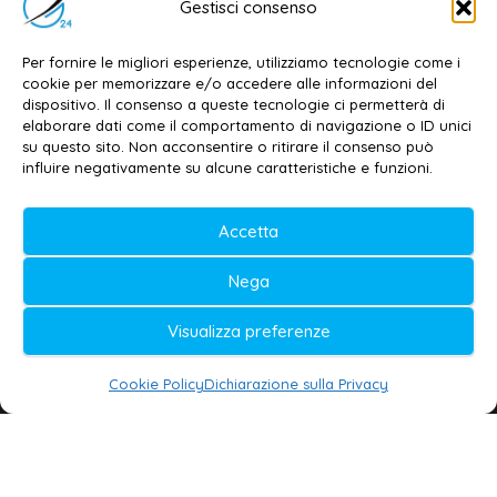
Gestisci consenso
Dott. Daniele G. Masciullo
Email:
redazione@galatina24.it
Per fornire le migliori esperienze, utilizziamo tecnologie come i
cookie per memorizzare e/o accedere alle informazioni del
Contatti
–
Disclaimer
dispositivo. Il consenso a queste tecnologie ci permetterà di
elaborare dati come il comportamento di navigazione o ID unici
Privacy policy
–
Cookie policy
su questo sito. Non acconsentire o ritirare il consenso può
influire negativamente su alcune caratteristiche e funzioni.
© 2020-2026 | Galatina24 ®
Accetta
Testata iscritta al n. 11/2020 Registro della
Nega
Stampa Tribunale di Lecce
Editore e direttore responsabile:
Visualizza preferenze
Daniele G. Masciullo
Cookie Policy
Dichiarazione sulla Privacy
Galatina24 è marchio registrato dal Ministero
delle Imprese