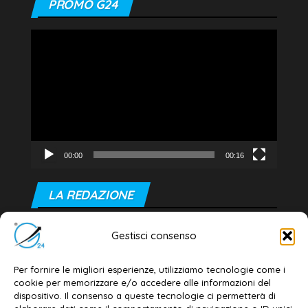
PROMO G24
Video
Player
00:00
00:16
LA REDAZIONE
Editore e direttore responsabile:
Gestisci consenso
Dott. Daniele G. Masciullo
Email:
redazione@galatina24.it
Per fornire le migliori esperienze, utilizziamo tecnologie come i
cookie per memorizzare e/o accedere alle informazioni del
Contatti
–
Disclaimer
dispositivo. Il consenso a queste tecnologie ci permetterà di