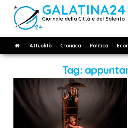
Vai
GALATINA24
al
Giornale della Città e del Salento
contenuto
Attualità
Cronaca
Politica
Eco
Tag:
appuntam