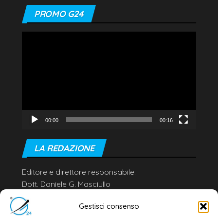
PROMO G24
Video
Player
00:00
00:16
LA REDAZIONE
Editore e direttore responsabile:
Dott. Daniele G. Masciullo
Email:
redazione@galatina24.it
Gestisci consenso