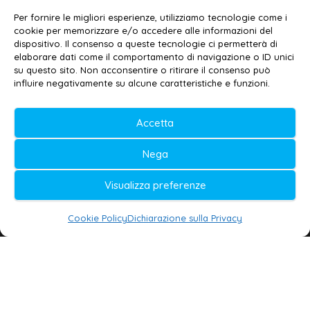
Contatti
–
Disclaimer
Per fornire le migliori esperienze, utilizziamo tecnologie come i
Privacy policy
–
Cookie policy
cookie per memorizzare e/o accedere alle informazioni del
dispositivo. Il consenso a queste tecnologie ci permetterà di
elaborare dati come il comportamento di navigazione o ID unici
su questo sito. Non acconsentire o ritirare il consenso può
© 2020-2026 | Galatina24 ®
influire negativamente su alcune caratteristiche e funzioni.
Testata iscritta al n. 11/2020 Registro della
Stampa Tribunale di Lecce
Accetta
Editore e direttore responsabile:
Nega
Daniele G. Masciullo
Visualizza preferenze
Galatina24 è marchio registrato dal Ministero
delle Imprese
Cookie Policy
Dichiarazione sulla Privacy