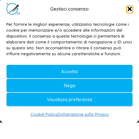
Email:
redazione@galatina24.it
Gestisci consenso
Contatti
–
Disclaimer
Per fornire le migliori esperienze, utilizziamo tecnologie come i
Privacy policy
–
Cookie policy
cookie per memorizzare e/o accedere alle informazioni del
dispositivo. Il consenso a queste tecnologie ci permetterà di
elaborare dati come il comportamento di navigazione o ID unici
su questo sito. Non acconsentire o ritirare il consenso può
© 2020-2026 | Galatina24 ®
influire negativamente su alcune caratteristiche e funzioni.
Testata iscritta al n. 11/2020 Registro della
Accetta
Stampa Tribunale di Lecce
Editore e direttore responsabile:
Nega
Daniele G. Masciullo
Visualizza preferenze
Galatina24 è marchio registrato dal Ministero
delle Imprese
Cookie Policy
Dichiarazione sulla Privacy