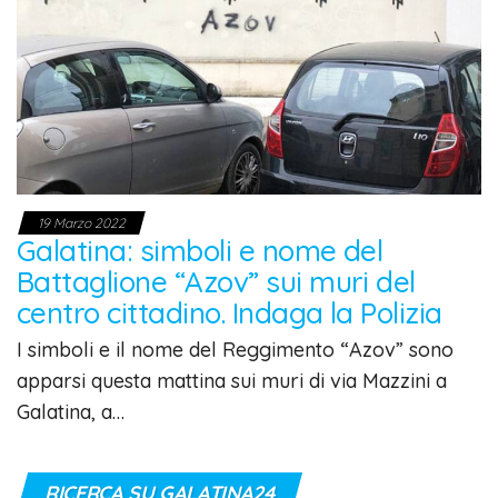
19 Marzo 2022
Galatina: simboli e nome del
Battaglione “Azov” sui muri del
centro cittadino. Indaga la Polizia
I simboli e il nome del Reggimento “Azov” sono
apparsi questa mattina sui muri di via Mazzini a
Galatina, a…
RICERCA SU GALATINA24