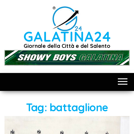
Vai
al
contenuto
GALATINA24
Giornale della Città e del Salento
Tag:
battaglione