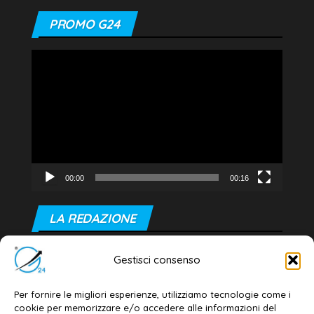
PROMO G24
Video
Player
00:00
00:16
LA REDAZIONE
Editore e direttore responsabile:
Gestisci consenso
Dott. Daniele G. Masciullo
Email:
redazione@galatina24.it
Per fornire le migliori esperienze, utilizziamo tecnologie come i
cookie per memorizzare e/o accedere alle informazioni del