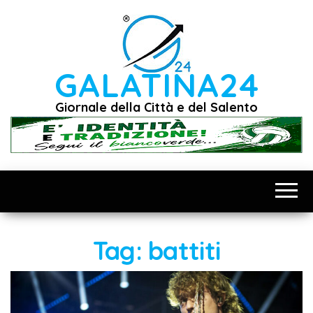
Vai
al
contenuto
GALATINA24
Giornale della Città e del Salento
Tag:
battiti