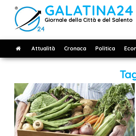
Vai
GALATINA24
al
Giornale della Città e del Salento
contenuto
Attualità
Cronaca
Politica
Eco
Ta