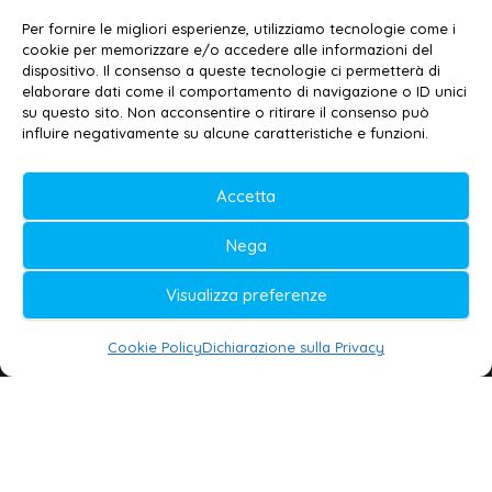
Email:
redazione@galatina24.it
Per fornire le migliori esperienze, utilizziamo tecnologie come i
cookie per memorizzare e/o accedere alle informazioni del
Contatti
–
Disclaimer
dispositivo. Il consenso a queste tecnologie ci permetterà di
elaborare dati come il comportamento di navigazione o ID unici
Privacy policy
–
Cookie policy
su questo sito. Non acconsentire o ritirare il consenso può
influire negativamente su alcune caratteristiche e funzioni.
© 2020-2026 | Galatina24 ®
Accetta
Testata iscritta al n. 11/2020 Registro della
Nega
Stampa Tribunale di Lecce
Editore e direttore responsabile:
Visualizza preferenze
Daniele G. Masciullo
Cookie Policy
Dichiarazione sulla Privacy
Galatina24 è marchio registrato dal Ministero
delle Imprese