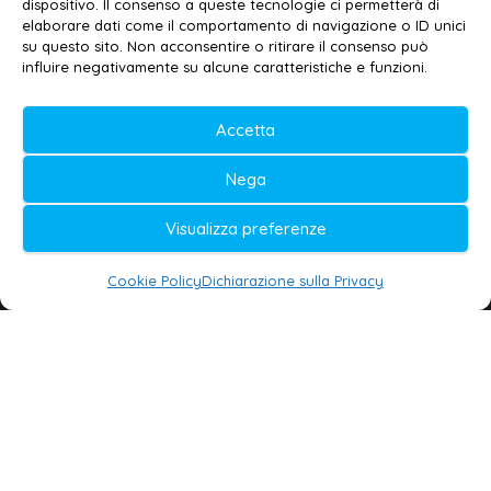
dispositivo. Il consenso a queste tecnologie ci permetterà di
elaborare dati come il comportamento di navigazione o ID unici
su questo sito. Non acconsentire o ritirare il consenso può
© 2020-2026 | Galatina24 ®
influire negativamente su alcune caratteristiche e funzioni.
Testata iscritta al n. 11/2020 Registro della
Accetta
Stampa Tribunale di Lecce
Editore e direttore responsabile:
Nega
Daniele G. Masciullo
Visualizza preferenze
Galatina24 è marchio registrato dal Ministero
delle Imprese
Cookie Policy
Dichiarazione sulla Privacy