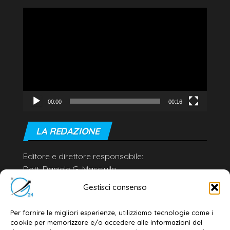
Video
Player
00:00
00:16
LA REDAZIONE
Editore e direttore responsabile:
Dott. Daniele G. Masciullo
Email:
redazione@galatina24.it
Gestisci consenso
Contatti
–
Disclaimer
Per fornire le migliori esperienze, utilizziamo tecnologie come i
Privacy policy
–
Cookie policy
cookie per memorizzare e/o accedere alle informazioni del