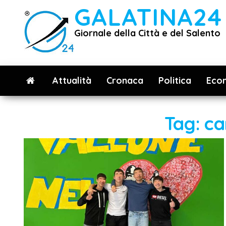
Vai
GALATINA24
al
Giornale della Città e del Salento
contenuto
Attualità
Cronaca
Politica
Eco
Tag:
ca