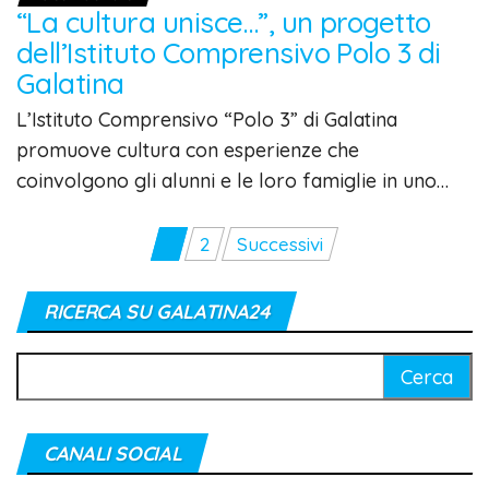
“La cultura unisce…”, un progetto
dell’Istituto Comprensivo Polo 3 di
Galatina
L’Istituto Comprensivo “Polo 3” di Galatina
promuove cultura con esperienze che
coinvolgono gli alunni e le loro famiglie in uno…
Paginazione
1
2
Successivi
degli
articoli
RICERCA SU GALATINA24
Ricerca
per:
CANALI SOCIAL