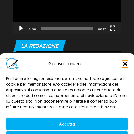
00:00
00:16
LA REDAZIONE
Editore e direttore responsabile:
Gestisci consenso
Dott. Daniele G. Masciullo
Email:
redazione@galatina24.it
Per fornire le migliori esperienze, utilizziamo tecnologie come i
cookie per memorizzare e/o accedere alle informazioni del
Contatti
–
Disclaimer
dispositivo. Il consenso a queste tecnologie ci permetterà di
elaborare dati come il comportamento di navigazione o ID unici
Privacy policy
–
Cookie policy
su questo sito. Non acconsentire o ritirare il consenso può
influire negativamente su alcune caratteristiche e funzioni.
© 2020-2026 | Galatina24 ®
Accetta
Testata iscritta al n. 11/2020 Registro della