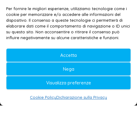
Email:
redazione@galatina24.it
Per fornire le migliori esperienze, utilizziamo tecnologie come i
cookie per memorizzare e/o accedere alle informazioni del
Contatti
–
Disclaimer
dispositivo. Il consenso a queste tecnologie ci permetterà di
elaborare dati come il comportamento di navigazione o ID unici
Privacy policy
–
Cookie policy
su questo sito. Non acconsentire o ritirare il consenso può
influire negativamente su alcune caratteristiche e funzioni.
© 2020-2026 | Galatina24 ®
Accetta
Testata iscritta al n. 11/2020 Registro della
Nega
Stampa Tribunale di Lecce
Editore e direttore responsabile:
Visualizza preferenze
Daniele G. Masciullo
Cookie Policy
Dichiarazione sulla Privacy
Galatina24 è marchio registrato dal Ministero
delle Imprese