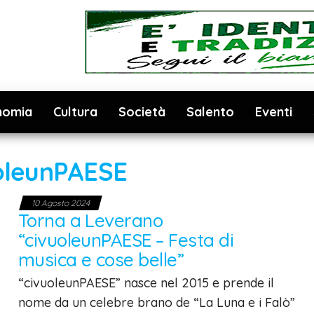
nomia
Cultura
Società
Salento
Eventi
oleunPAESE
10 Agosto 2024
Torna a Leverano
“civuoleunPAESE – Festa di
musica e cose belle”
“civuoleunPAESE” nasce nel 2015 e prende il
nome da un celebre brano de “La Luna e i Falò”