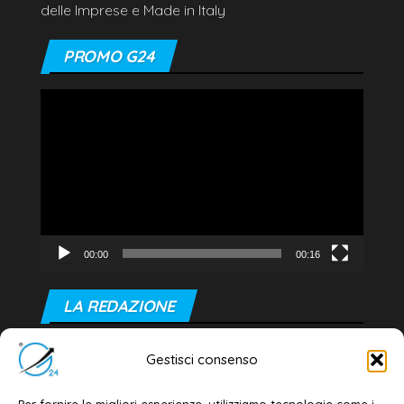
delle Imprese e Made in Italy
PROMO G24
Video
Player
00:00
00:16
LA REDAZIONE
Editore e direttore responsabile:
Gestisci consenso
Dott. Daniele G. Masciullo
Email:
redazione@galatina24.it