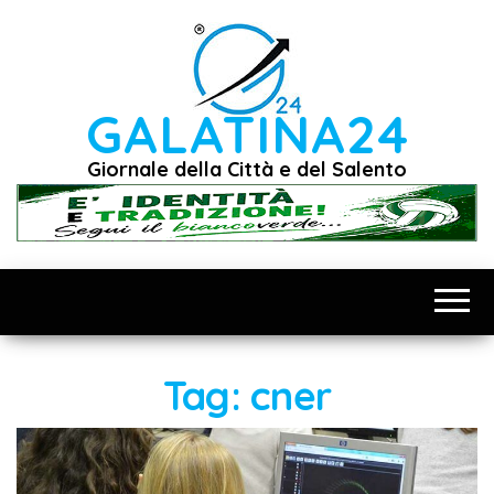
Vai
al
contenuto
GALATINA24
Giornale della Città e del Salento
Tag:
cner