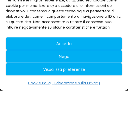
Per fornire le migliori esperienze, utilizziamo tecnologie come i
cookie per memorizzare e/o accedere alle informazioni del
Contatti
–
Disclaimer
dispositivo. Il consenso a queste tecnologie ci permetterà di
elaborare dati come il comportamento di navigazione o ID unici
Privacy policy
–
Cookie policy
su questo sito. Non acconsentire o ritirare il consenso può
influire negativamente su alcune caratteristiche e funzioni.
© 2020-2026 | Galatina24 ®
Accetta
Testata iscritta al n. 11/2020 Registro della
Nega
Stampa Tribunale di Lecce
Editore e direttore responsabile:
Visualizza preferenze
Daniele G. Masciullo
Cookie Policy
Dichiarazione sulla Privacy
Galatina24 è marchio registrato dal Ministero
delle Imprese