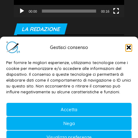
00:00
00:16
LA REDAZIONE
Editore e direttore responsabile:
Gestisci consenso
Dott. Daniele G. Masciullo
Email:
redazione@galatina24.it
Per fornire le migliori esperienze, utilizziamo tecnologie come i
cookie per memorizzare e/o accedere alle informazioni del
Contatti
–
Disclaimer
dispositivo. Il consenso a queste tecnologie ci permetterà di
elaborare dati come il comportamento di navigazione o ID unici
Privacy policy
–
Cookie policy
su questo sito. Non acconsentire o ritirare il consenso può
influire negativamente su alcune caratteristiche e funzioni.
© 2020-2026 | Galatina24 ®
Accetta
Testata iscritta al n. 11/2020 Registro della
Nega
Stampa Tribunale di Lecce
Editore e direttore responsabile:
Visualizza preferenze