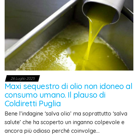
26 Luglio 2025
Maxi sequestro di olio non idoneo al
consumo umano. Il plauso di
Coldiretti Puglia
Bene l’indagine ‘salva olio’ ma soprattutto ‘salva
salute’ che ha scoperto un inganno colpevole e
ancora più odioso perché coinvolge…