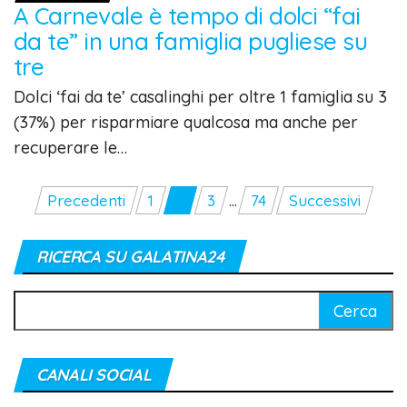
A Carnevale è tempo di dolci “fai
da te” in una famiglia pugliese su
tre
Dolci ‘fai da te’ casalinghi per oltre 1 famiglia su 3
(37%) per risparmiare qualcosa ma anche per
recuperare le…
Paginazione
Precedenti
1
2
3
…
74
Successivi
degli
articoli
RICERCA SU GALATINA24
Ricerca
per:
CANALI SOCIAL