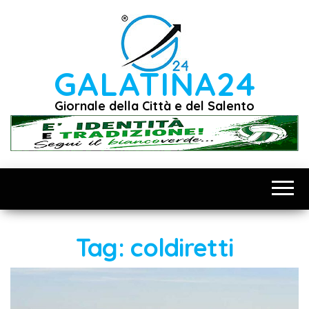
Vai
al
contenuto
GALATINA24
Giornale della Città e del Salento
Tag:
coldiretti