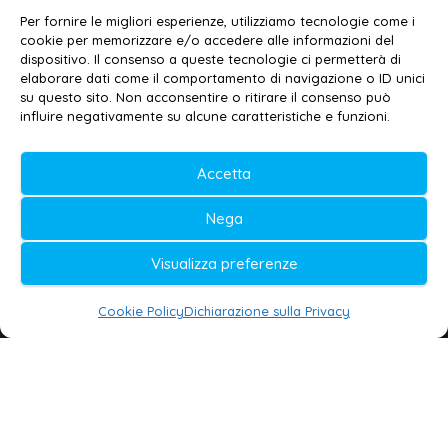
Contatti
–
Disclaimer
Per fornire le migliori esperienze, utilizziamo tecnologie come i
Privacy policy
–
Cookie policy
cookie per memorizzare e/o accedere alle informazioni del
dispositivo. Il consenso a queste tecnologie ci permetterà di
elaborare dati come il comportamento di navigazione o ID unici
su questo sito. Non acconsentire o ritirare il consenso può
© 2020-2026 | Galatina24 ®
influire negativamente su alcune caratteristiche e funzioni.
Testata iscritta al n. 11/2020 Registro della
Accetta
Stampa Tribunale di Lecce
Editore e direttore responsabile:
Nega
Daniele G. Masciullo
Visualizza preferenze
Galatina24 è marchio registrato dal Ministero
delle Imprese
Cookie Policy
Dichiarazione sulla Privacy