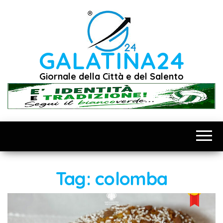
Vai
al
contenuto
GALATINA24
Giornale della Città e del Salento
Tag:
colomba