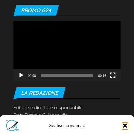
PROMO G24
Video
Player
00:00
00:16
LA REDAZIONE
Editore e direttore responsabile:
Dott. Daniele G. Masciullo
Email:
redazione@galatina24.it
Gestisci consenso