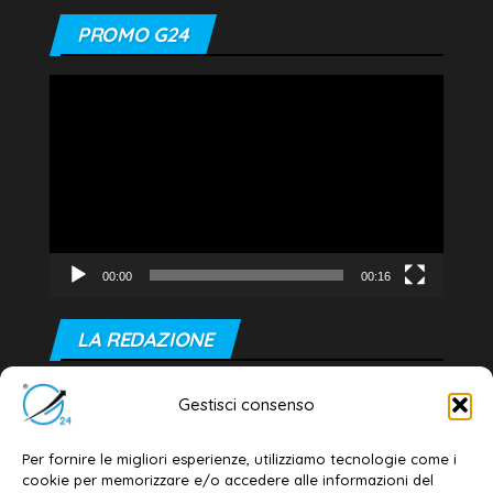
PROMO G24
Video
Player
00:00
00:16
LA REDAZIONE
Editore e direttore responsabile:
Gestisci consenso
Dott. Daniele G. Masciullo
Email:
redazione@galatina24.it
Per fornire le migliori esperienze, utilizziamo tecnologie come i
cookie per memorizzare e/o accedere alle informazioni del