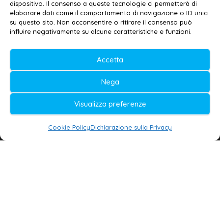
Contatti
–
Disclaimer
dispositivo. Il consenso a queste tecnologie ci permetterà di
elaborare dati come il comportamento di navigazione o ID unici
Privacy policy
–
Cookie policy
su questo sito. Non acconsentire o ritirare il consenso può
influire negativamente su alcune caratteristiche e funzioni.
© 2020-2026 | Galatina24 ®
Accetta
Testata iscritta al n. 11/2020 Registro della
Nega
Stampa Tribunale di Lecce
Editore e direttore responsabile:
Visualizza preferenze
Daniele G. Masciullo
Cookie Policy
Dichiarazione sulla Privacy
Galatina24 è marchio registrato dal Ministero
delle Imprese