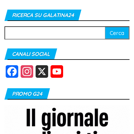
RICERCA SU GALATINA24
Ricerca
per:
CANALI SOCIAL
F
I
X
Y
a
n
o
PROMO G24
c
s
u
e
t
T
b
a
u