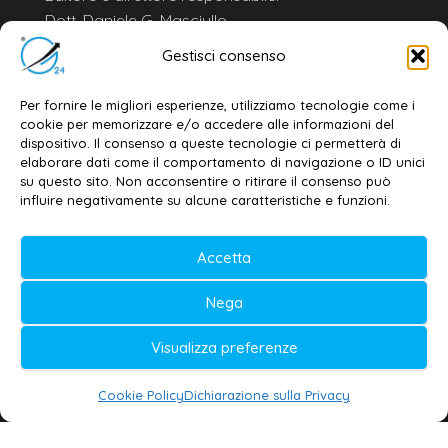
Dott. Daniele G. Masciullo
Email:
redazione@galatina24.it
Gestisci consenso
Contatti
–
Disclaimer
Per fornire le migliori esperienze, utilizziamo tecnologie come i
Privacy policy
–
Cookie policy
cookie per memorizzare e/o accedere alle informazioni del
dispositivo. Il consenso a queste tecnologie ci permetterà di
elaborare dati come il comportamento di navigazione o ID unici
su questo sito. Non acconsentire o ritirare il consenso può
© 2020-2026 | Galatina24 ®
influire negativamente su alcune caratteristiche e funzioni.
Testata iscritta al n. 11/2020 Registro della
Accetta
Stampa Tribunale di Lecce
Editore e direttore responsabile:
Nega
Daniele G. Masciullo
Visualizza preferenze
Galatina24 è marchio registrato dal Ministero
delle Imprese
Cookie Policy
Dichiarazione sulla Privacy