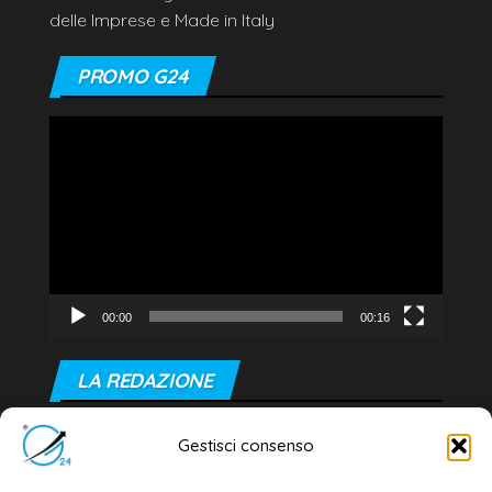
delle Imprese e Made in Italy
PROMO G24
Video
Player
00:00
00:16
LA REDAZIONE
Editore e direttore responsabile:
Gestisci consenso
Dott. Daniele G. Masciullo