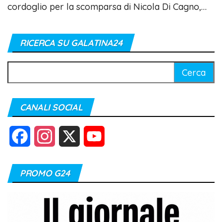
cordoglio per la scomparsa di Nicola Di Cagno,…
RICERCA SU GALATINA24
Ricerca
per:
CANALI SOCIAL
F
I
X
Y
a
n
o
PROMO G24
c
s
u
e
t
T
b
a
u