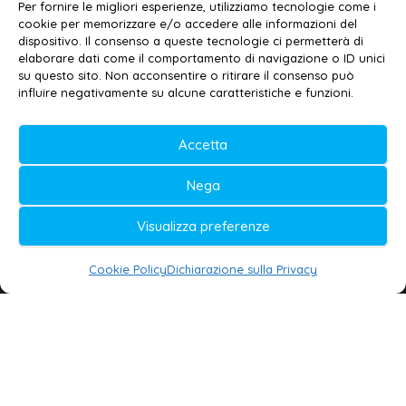
Email:
redazione@galatina24.it
Per fornire le migliori esperienze, utilizziamo tecnologie come i
cookie per memorizzare e/o accedere alle informazioni del
Contatti
–
Disclaimer
dispositivo. Il consenso a queste tecnologie ci permetterà di
elaborare dati come il comportamento di navigazione o ID unici
Privacy policy
–
Cookie policy
su questo sito. Non acconsentire o ritirare il consenso può
influire negativamente su alcune caratteristiche e funzioni.
© 2020-2026 | Galatina24 ®
Accetta
Testata iscritta al n. 11/2020 Registro della
Nega
Stampa Tribunale di Lecce
Editore e direttore responsabile:
Visualizza preferenze
Daniele G. Masciullo
Cookie Policy
Dichiarazione sulla Privacy
Galatina24 è marchio registrato dal Ministero
delle Imprese