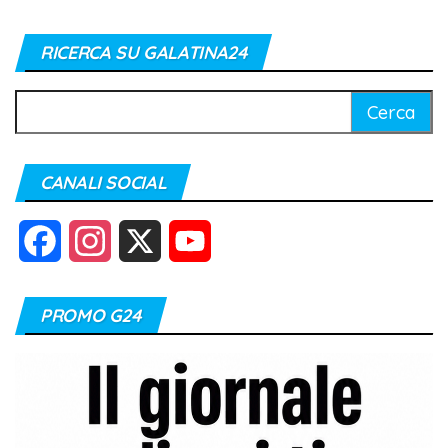
RICERCA SU GALATINA24
Ricerca
per:
CANALI SOCIAL
F
I
X
Y
a
n
o
PROMO G24
c
s
u
e
t
T
b
a
u