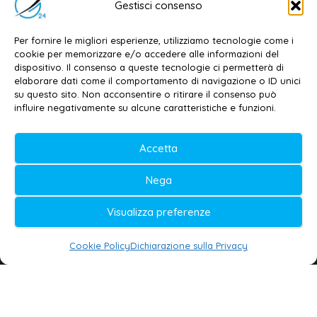
Gestisci consenso
Dott. Daniele G. Masciullo
Email:
redazione@galatina24.it
Per fornire le migliori esperienze, utilizziamo tecnologie come i
cookie per memorizzare e/o accedere alle informazioni del
Contatti
–
Disclaimer
dispositivo. Il consenso a queste tecnologie ci permetterà di
elaborare dati come il comportamento di navigazione o ID unici
Privacy policy
–
Cookie policy
su questo sito. Non acconsentire o ritirare il consenso può
influire negativamente su alcune caratteristiche e funzioni.
© 2020-2026 | Galatina24 ®
Accetta
Testata iscritta al n. 11/2020 Registro della
Nega
Stampa Tribunale di Lecce
Editore e direttore responsabile:
Visualizza preferenze
Daniele G. Masciullo
Cookie Policy
Dichiarazione sulla Privacy
Galatina24 è marchio registrato dal Ministero
delle Imprese