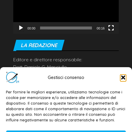
00:00
00:16
LA REDAZIONE
Editore e direttore responsabile:
Dott. Daniele G. Masciullo
Email:
redazione@galatina24.it
Gestisci consenso
Contatti
–
Disclaimer
Per fornire le migliori esperienze, utilizziamo tecnologie come i
Privacy policy
–
Cookie policy
cookie per memorizzare e/o accedere alle informazioni del
dispositivo. Il consenso a queste tecnologie ci permetterà di
elaborare dati come il comportamento di navigazione o ID unici
su questo sito. Non acconsentire o ritirare il consenso può
© 2020-2026 | Galatina24 ®
influire negativamente su alcune caratteristiche e funzioni.
Testata iscritta al n. 11/2020 Registro della