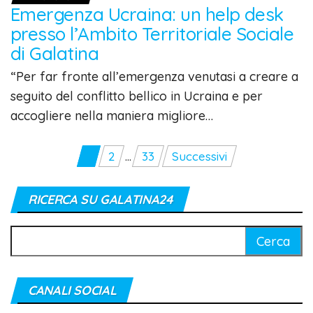
Emergenza Ucraina: un help desk
presso l’Ambito Territoriale Sociale
di Galatina
“Per far fronte all’emergenza venutasi a creare a
seguito del conflitto bellico in Ucraina e per
accogliere nella maniera migliore…
Paginazione
1
2
…
33
Successivi
degli
articoli
RICERCA SU GALATINA24
Ricerca
per:
CANALI SOCIAL