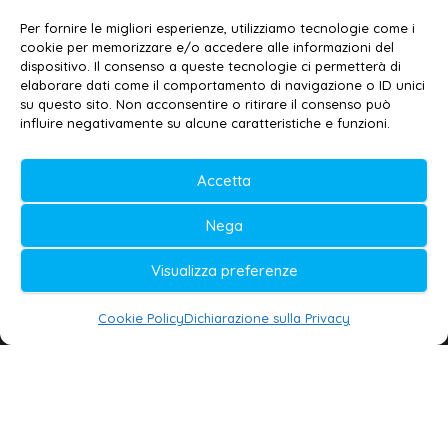
Email:
redazione@galatina24.it
Per fornire le migliori esperienze, utilizziamo tecnologie come i
cookie per memorizzare e/o accedere alle informazioni del
Contatti
–
Disclaimer
dispositivo. Il consenso a queste tecnologie ci permetterà di
elaborare dati come il comportamento di navigazione o ID unici
Privacy policy
–
Cookie policy
su questo sito. Non acconsentire o ritirare il consenso può
influire negativamente su alcune caratteristiche e funzioni.
© 2020-2026 | Galatina24 ®
Accetta
Testata iscritta al n. 11/2020 Registro della
Nega
Stampa Tribunale di Lecce
Editore e direttore responsabile:
Visualizza preferenze
Daniele G. Masciullo
Cookie Policy
Dichiarazione sulla Privacy
Galatina24 è marchio registrato dal Ministero
delle Imprese