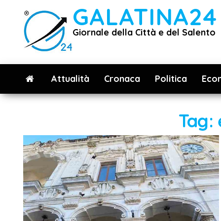
Vai
GALATINA24
al
Giornale della Città e del Salento
contenuto
Attualità
Cronaca
Politica
Eco
Tag: