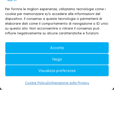
Email:
redazione@galatina24.it
Per fornire le migliori esperienze, utilizziamo tecnologie come i
cookie per memorizzare e/o accedere alle informazioni del
Contatti
–
Disclaimer
dispositivo. Il consenso a queste tecnologie ci permetterà di
elaborare dati come il comportamento di navigazione o ID unici
Privacy policy
–
Cookie policy
su questo sito. Non acconsentire o ritirare il consenso può
influire negativamente su alcune caratteristiche e funzioni.
© 2020-2026 | Galatina24 ®
Accetta
Testata iscritta al n. 11/2020 Registro della
Nega
Stampa Tribunale di Lecce
Editore e direttore responsabile:
Visualizza preferenze
Daniele G. Masciullo
Cookie Policy
Dichiarazione sulla Privacy
Galatina24 è marchio registrato dal Ministero
delle Imprese