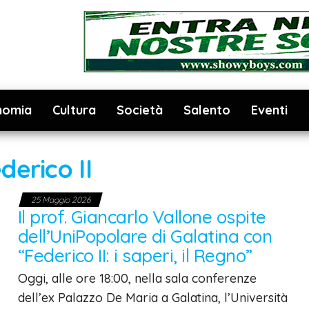
nomia
Cultura
Società
Salento
Eventi
derico II
25 Maggio 2026
Il prof. Giancarlo Vallone ospite
dell’UniPopolare di Galatina con
“Federico II: i saperi, il Regno”
Oggi, alle ore 18:00, nella sala conferenze
dell’ex Palazzo De Maria a Galatina, l’Università