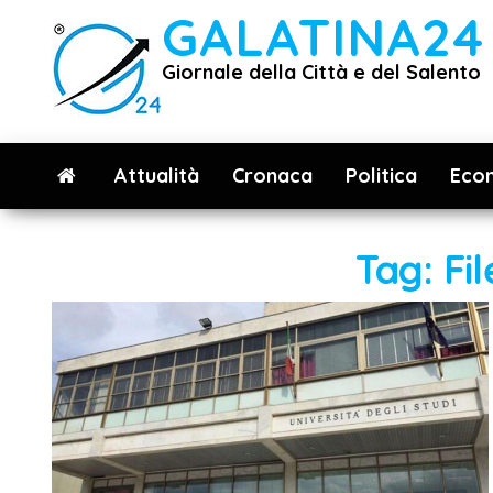
Vai
GALATINA24
al
Giornale della Città e del Salento
contenuto
Attualità
Cronaca
Politica
Eco
Tag:
Fi