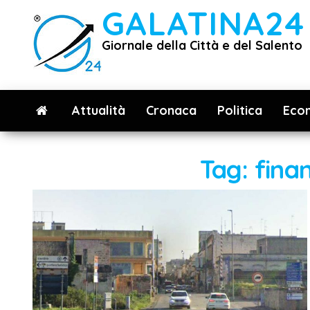
Vai
GALATINA24
al
Giornale della Città e del Salento
contenuto
Attualità
Cronaca
Politica
Eco
Tag:
fina