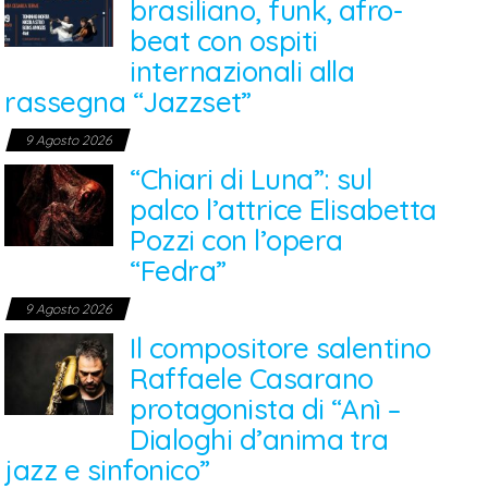
brasiliano, funk, afro-
beat con ospiti
internazionali alla
rassegna “Jazzset”
9 Agosto 2026
“Chiari di Luna”: sul
palco l’attrice Elisabetta
Pozzi con l’opera
“Fedra”
9 Agosto 2026
Il compositore salentino
Raffaele Casarano
protagonista di “Anì –
Dialoghi d’anima tra
jazz e sinfonico”