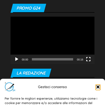
PROMO G24
Video
Player
00:00
00:16
LA REDAZIONE
Editore e direttore responsabile:
Gestisci consenso
Dott. Daniele G. Masciullo
Email:
redazione@galatina24.it
Per fornire le migliori esperienze, utilizziamo tecnologie come i
cookie per memorizzare e/o accedere alle informazioni del