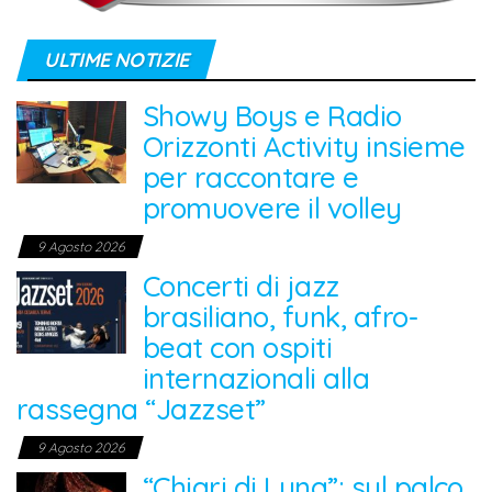
ULTIME NOTIZIE
Showy Boys e Radio
Orizzonti Activity insieme
per raccontare e
promuovere il volley
9 Agosto 2026
Concerti di jazz
brasiliano, funk, afro-
beat con ospiti
internazionali alla
rassegna “Jazzset”
9 Agosto 2026
“Chiari di Luna”: sul palco