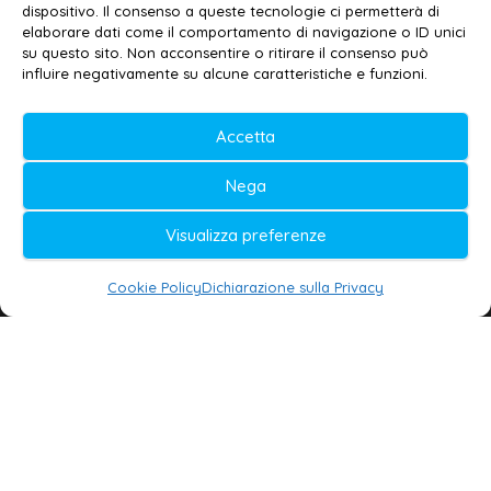
Contatti
–
Disclaimer
dispositivo. Il consenso a queste tecnologie ci permetterà di
elaborare dati come il comportamento di navigazione o ID unici
Privacy policy
–
Cookie policy
su questo sito. Non acconsentire o ritirare il consenso può
influire negativamente su alcune caratteristiche e funzioni.
© 2020-2026 | Galatina24 ®
Accetta
Testata iscritta al n. 11/2020 Registro della
Nega
Stampa Tribunale di Lecce
Editore e direttore responsabile:
Visualizza preferenze
Daniele G. Masciullo
Cookie Policy
Dichiarazione sulla Privacy
Galatina24 è marchio registrato dal Ministero
delle Imprese