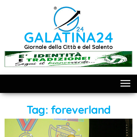
Vai
al
contenuto
GALATINA24
Giornale della Città e del Salento
Tag:
foreverland