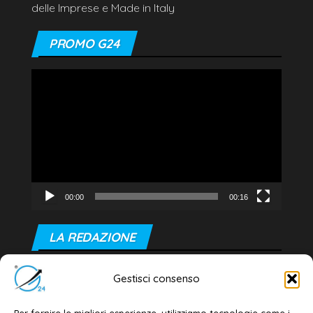
delle Imprese e Made in Italy
PROMO G24
Video
Player
00:00
00:16
LA REDAZIONE
Editore e direttore responsabile:
Gestisci consenso
Dott. Daniele G. Masciullo
Email:
redazione@galatina24.it