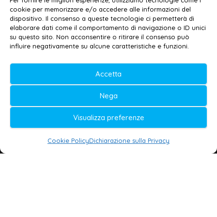
Per fornire le migliori esperienze, utilizziamo tecnologie come i
cookie per memorizzare e/o accedere alle informazioni del
Contatti
–
Disclaimer
dispositivo. Il consenso a queste tecnologie ci permetterà di
elaborare dati come il comportamento di navigazione o ID unici
Privacy policy
–
Cookie policy
su questo sito. Non acconsentire o ritirare il consenso può
influire negativamente su alcune caratteristiche e funzioni.
© 2020-2026 | Galatina24 ®
Accetta
Testata iscritta al n. 11/2020 Registro della
Nega
Stampa Tribunale di Lecce
Editore e direttore responsabile:
Visualizza preferenze
Daniele G. Masciullo
Cookie Policy
Dichiarazione sulla Privacy
Galatina24 è marchio registrato dal Ministero
delle Imprese