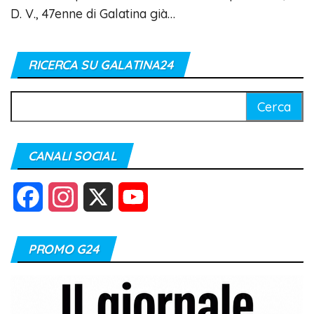
D. V., 47enne di Galatina già…
RICERCA SU GALATINA24
Ricerca
per:
CANALI SOCIAL
F
I
X
Y
a
n
o
PROMO G24
c
s
u
e
t
T