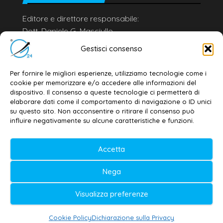
Editore e direttore responsabile:
Dott. Daniele G. Masciullo
Email:
redazione@galatina24.it
Gestisci consenso
Contatti
–
Disclaimer
Per fornire le migliori esperienze, utilizziamo tecnologie come i
Privacy policy
–
Cookie policy
cookie per memorizzare e/o accedere alle informazioni del
dispositivo. Il consenso a queste tecnologie ci permetterà di
elaborare dati come il comportamento di navigazione o ID unici
su questo sito. Non acconsentire o ritirare il consenso può
© 2020-2026 | Galatina24 ®
influire negativamente su alcune caratteristiche e funzioni.
Testata iscritta al n. 11/2020 Registro della
Accetta
Stampa Tribunale di Lecce
Editore e direttore responsabile:
Nega
Daniele G. Masciullo
Visualizza preferenze
Galatina24 è marchio registrato dal Ministero
delle Imprese
Cookie Policy
Dichiarazione sulla Privacy