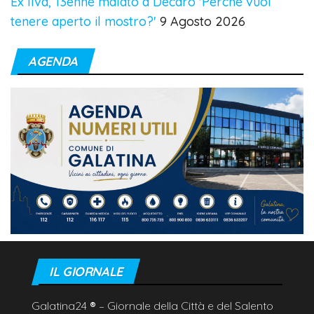
Ex Ilva, 13enne malato a Decaro 'Perché vuoi
tenere aperto il mostro?'
9 Agosto 2026
AGENDA
IL GIORNALE
Galatina24
®
– Giornale della Città e del Salento