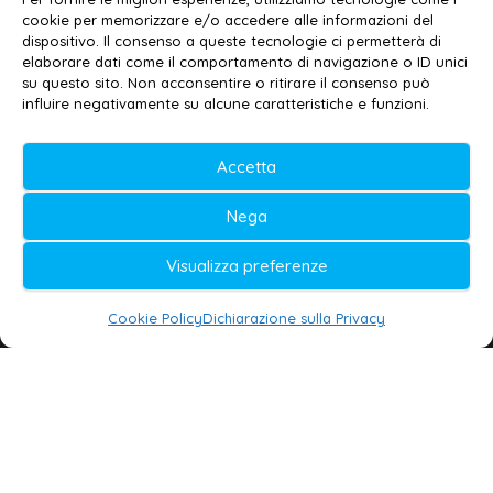
cookie per memorizzare e/o accedere alle informazioni del
Contatti
–
Disclaimer
dispositivo. Il consenso a queste tecnologie ci permetterà di
elaborare dati come il comportamento di navigazione o ID unici
Privacy policy
–
Cookie policy
su questo sito. Non acconsentire o ritirare il consenso può
influire negativamente su alcune caratteristiche e funzioni.
© 2020-2026 | Galatina24 ®
Accetta
Testata iscritta al n. 11/2020 Registro della
Nega
Stampa Tribunale di Lecce
Editore e direttore responsabile:
Visualizza preferenze
Daniele G. Masciullo
Cookie Policy
Dichiarazione sulla Privacy
Galatina24 è marchio registrato dal Ministero
delle Imprese