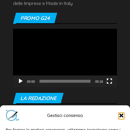
delle Imprese e Made in Italy
PROMO G24
Video
Player
00:00
00:16
LA REDAZIONE
Editore e direttore responsabile:
Gestisci consenso
Dott. Daniele G. Masciullo
Email:
redazione@galatina24.it
Per fornire le migliori esperienze, utilizziamo tecnologie come i