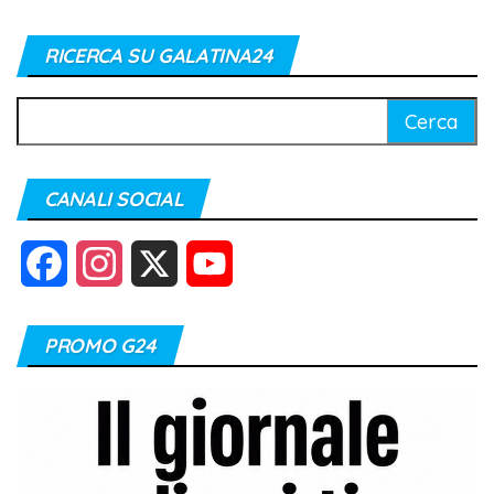
RICERCA SU GALATINA24
Ricerca
per:
CANALI SOCIAL
F
I
X
Y
a
n
o
PROMO G24
c
s
u
e
t
T
b
a
u