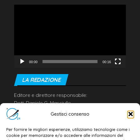
Video
Player
00:00
00:16
LA REDAZIONE
Editore e direttore responsabile:
Dott. Daniele G. Masciullo
Email:
redazione@galatina24.it
Gestisci consenso
Contatti
–
Disclaimer
Per fornire le migliori esperienze, utilizziamo tecnologie come i
Privacy policy
–
Cookie policy
cookie per memorizzare e/o accedere alle informazioni del