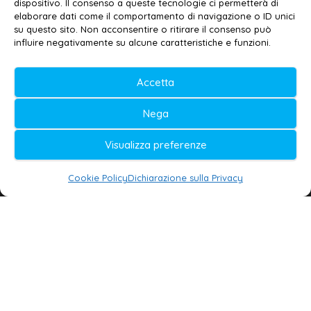
dispositivo. Il consenso a queste tecnologie ci permetterà di
elaborare dati come il comportamento di navigazione o ID unici
su questo sito. Non acconsentire o ritirare il consenso può
© 2020-2026 | Galatina24 ®
influire negativamente su alcune caratteristiche e funzioni.
Testata iscritta al n. 11/2020 Registro della
Accetta
Stampa Tribunale di Lecce
Editore e direttore responsabile:
Nega
Daniele G. Masciullo
Visualizza preferenze
Galatina24 è marchio registrato dal Ministero
delle Imprese
Cookie Policy
Dichiarazione sulla Privacy