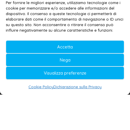
Email:
redazione@galatina24.it
Per fornire le migliori esperienze, utilizziamo tecnologie come i
cookie per memorizzare e/o accedere alle informazioni del
Contatti
–
Disclaimer
dispositivo. Il consenso a queste tecnologie ci permetterà di
elaborare dati come il comportamento di navigazione o ID unici
Privacy policy
–
Cookie policy
su questo sito. Non acconsentire o ritirare il consenso può
influire negativamente su alcune caratteristiche e funzioni.
© 2020-2026 | Galatina24 ®
Accetta
Testata iscritta al n. 11/2020 Registro della
Nega
Stampa Tribunale di Lecce
Editore e direttore responsabile:
Visualizza preferenze
Daniele G. Masciullo
Cookie Policy
Dichiarazione sulla Privacy
Galatina24 è marchio registrato dal Ministero
delle Imprese