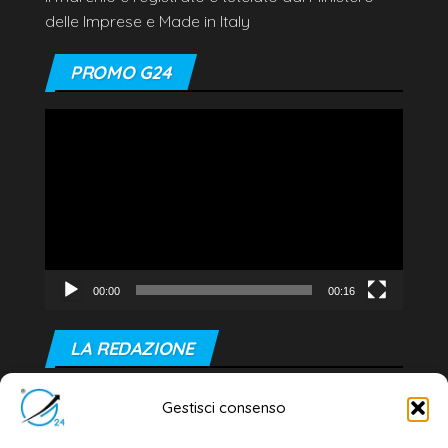
delle Imprese e Made in Italy
PROMO G24
Video
Player
00:00
00:16
LA REDAZIONE
Editore e direttore responsabile:
Gestisci consenso
Dott. Daniele G. Masciullo