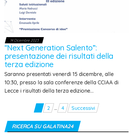
14 Dicembre 2023
“Next Generation Salento”:
presentazione dei risultati della
terza edizione
Saranno presentati venerdì 15 dicembre, alle
10:30, presso la sala conferenze della CCIAA di
Lecce i risultati della terza edizione…
Paginazione
1
2
…
4
Successivi
degli
articoli
RICERCA SU GALATINA24