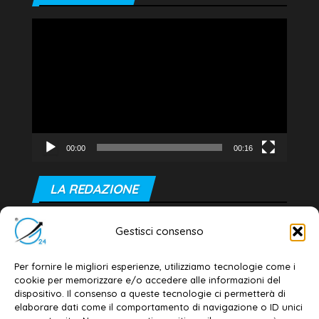
Video
Player
00:00
00:16
LA REDAZIONE
Editore e direttore responsabile:
Gestisci consenso
Dott. Daniele G. Masciullo
Email:
redazione@galatina24.it
Per fornire le migliori esperienze, utilizziamo tecnologie come i
cookie per memorizzare e/o accedere alle informazioni del
Contatti
–
Disclaimer
dispositivo. Il consenso a queste tecnologie ci permetterà di
elaborare dati come il comportamento di navigazione o ID unici
Privacy policy
–
Cookie policy