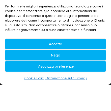
Dott. Daniele G. Masciullo
Per fornire le migliori esperienze, utilizziamo tecnologie come i
cookie per memorizzare e/o accedere alle informazioni del
Email:
redazione@galatina24.it
dispositivo. Il consenso a queste tecnologie ci permetterà di
elaborare dati come il comportamento di navigazione o ID unici
Contatti
–
Disclaimer
su questo sito. Non acconsentire o ritirare il consenso può
influire negativamente su alcune caratteristiche e funzioni.
Privacy policy
–
Cookie policy
Accetta
© 2020-2026 | Galatina24 ®
Nega
Testata iscritta al n. 11/2020 Registro della
Stampa Tribunale di Lecce
Visualizza preferenze
Editore e direttore responsabile:
Cookie Policy
Dichiarazione sulla Privacy
Daniele G. Masciullo
Galatina24 è marchio registrato dal Ministero
delle Imprese