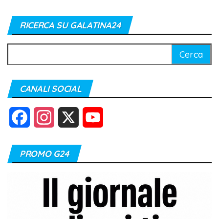
RICERCA SU GALATINA24
Ricerca
per:
CANALI SOCIAL
F
I
X
Y
a
n
o
PROMO G24
c
s
u
e
t
T
b
a
u