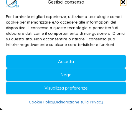
Gestisci consenso
Dott. Daniele G. Masciullo
Email:
redazione@galatina24.it
Per fornire le migliori esperienze, utilizziamo tecnologie come i
cookie per memorizzare e/o accedere alle informazioni del
Contatti
–
Disclaimer
dispositivo. Il consenso a queste tecnologie ci permetterà di
elaborare dati come il comportamento di navigazione o ID unici
Privacy policy
–
Cookie policy
su questo sito. Non acconsentire o ritirare il consenso può
influire negativamente su alcune caratteristiche e funzioni.
© 2020-2026 | Galatina24 ®
Accetta
Testata iscritta al n. 11/2020 Registro della
Nega
Stampa Tribunale di Lecce
Editore e direttore responsabile:
Visualizza preferenze
Daniele G. Masciullo
Cookie Policy
Dichiarazione sulla Privacy
Galatina24 è marchio registrato dal Ministero
delle Imprese