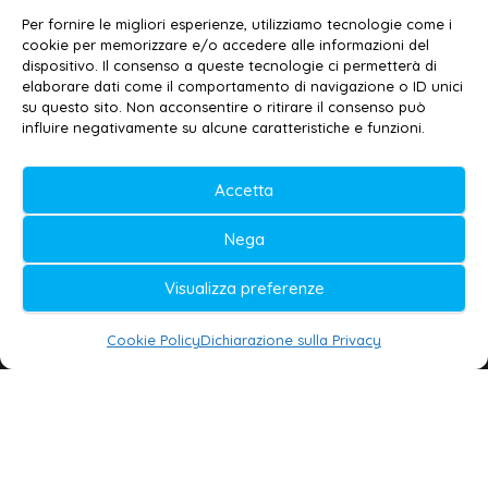
Contatti
–
Disclaimer
Per fornire le migliori esperienze, utilizziamo tecnologie come i
Privacy policy
–
Cookie policy
cookie per memorizzare e/o accedere alle informazioni del
dispositivo. Il consenso a queste tecnologie ci permetterà di
elaborare dati come il comportamento di navigazione o ID unici
su questo sito. Non acconsentire o ritirare il consenso può
© 2020-2026 | Galatina24 ®
influire negativamente su alcune caratteristiche e funzioni.
Testata iscritta al n. 11/2020 Registro della
Accetta
Stampa Tribunale di Lecce
Editore e direttore responsabile:
Nega
Daniele G. Masciullo
Visualizza preferenze
Galatina24 è marchio registrato dal Ministero
delle Imprese
Cookie Policy
Dichiarazione sulla Privacy