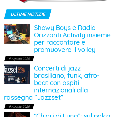
ULTIME NOTIZIE
Showy Boys e Radio
Orizzonti Activity insieme
per raccontare e
promuovere il volley
9 Agosto 2026
Concerti di jazz
brasiliano, funk, afro-
beat con ospiti
internazionali alla
rassegna “Jazzset”
9 Agosto 2026
“Chiari di Luna”: sul palco