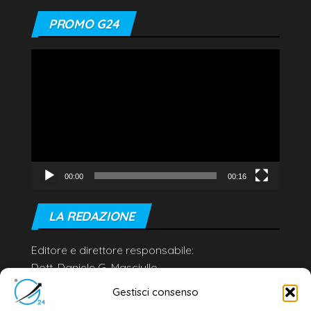
PROMO G24
Video
Player
00:00
00:16
LA REDAZIONE
Editore e direttore responsabile:
Dott. Daniele G. Masciullo
Email:
redazione@galatina24.it
Gestisci consenso