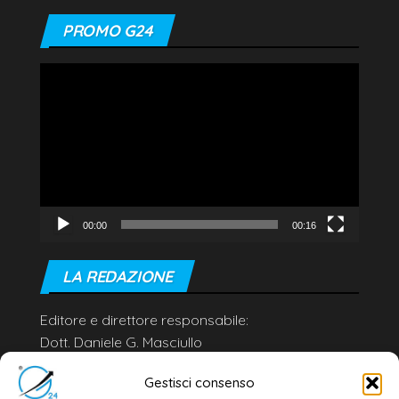
PROMO G24
Video
Player
00:00
00:16
LA REDAZIONE
Editore e direttore responsabile:
Dott. Daniele G. Masciullo
Email:
redazione@galatina24.it
Gestisci consenso