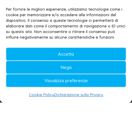
Contatti
–
Disclaimer
Per fornire le migliori esperienze, utilizziamo tecnologie come i
Privacy policy
–
Cookie policy
cookie per memorizzare e/o accedere alle informazioni del
dispositivo. Il consenso a queste tecnologie ci permetterà di
elaborare dati come il comportamento di navigazione o ID unici
su questo sito. Non acconsentire o ritirare il consenso può
© 2020-2026 | Galatina24 ®
influire negativamente su alcune caratteristiche e funzioni.
Testata iscritta al n. 11/2020 Registro della
Stampa Tribunale di Lecce
Accetta
Editore e direttore responsabile:
Nega
Daniele G. Masciullo
Visualizza preferenze
Galatina24 è marchio registrato dal Ministero
delle Imprese
Cookie Policy
Dichiarazione sulla Privacy