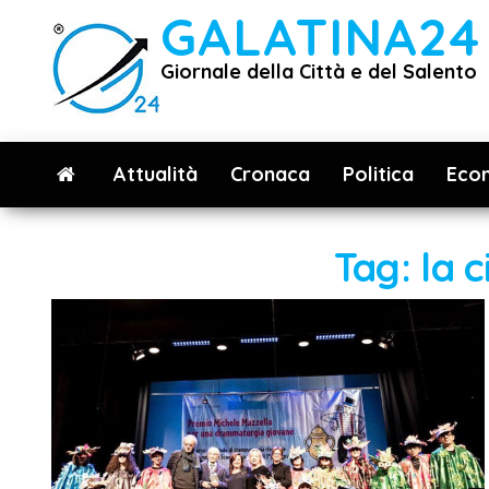
Vai
GALATINA24
al
Giornale della Città e del Salento
contenuto
Attualità
Cronaca
Politica
Eco
Tag:
la c