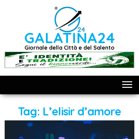
Vai
al
contenuto
GALATINA24
Giornale della Città e del Salento
Tag:
L’elisir d’amore