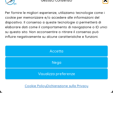
Gestisci consenso
Contatti
–
Disclaimer
Per fornire le migliori esperienze, utilizziamo tecnologie come i
Privacy policy
–
Cookie policy
cookie per memorizzare e/o accedere alle informazioni del
dispositivo. Il consenso a queste tecnologie ci permetterà di
elaborare dati come il comportamento di navigazione o ID unici
su questo sito. Non acconsentire o ritirare il consenso può
© 2020-2026 | Galatina24 ®
influire negativamente su alcune caratteristiche e funzioni.
Testata iscritta al n. 11/2020 Registro della
Accetta
Stampa Tribunale di Lecce
Editore e direttore responsabile:
Nega
Daniele G. Masciullo
Visualizza preferenze
Galatina24 è marchio registrato dal Ministero
delle Imprese
Cookie Policy
Dichiarazione sulla Privacy