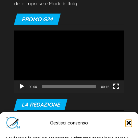
delle Imprese e Made in Italy
PROMO G24
Video
Player
00:00
00:16
LA REDAZIONE
Editore e direttore responsabile:
Gestisci consenso
Dott. Daniele G. Masciullo
Email:
redazione@galatina24.it