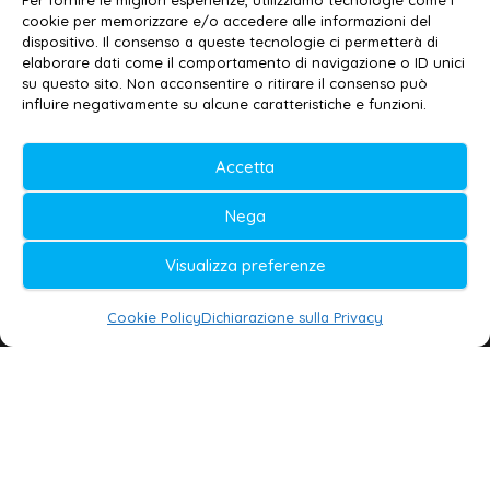
Per fornire le migliori esperienze, utilizziamo tecnologie come i
cookie per memorizzare e/o accedere alle informazioni del
Contatti
–
Disclaimer
dispositivo. Il consenso a queste tecnologie ci permetterà di
elaborare dati come il comportamento di navigazione o ID unici
Privacy policy
–
Cookie policy
su questo sito. Non acconsentire o ritirare il consenso può
influire negativamente su alcune caratteristiche e funzioni.
© 2020-2026 | Galatina24 ®
Accetta
Testata iscritta al n. 11/2020 Registro della
Nega
Stampa Tribunale di Lecce
Editore e direttore responsabile:
Visualizza preferenze
Daniele G. Masciullo
Cookie Policy
Dichiarazione sulla Privacy
Galatina24 è marchio registrato dal Ministero
delle Imprese