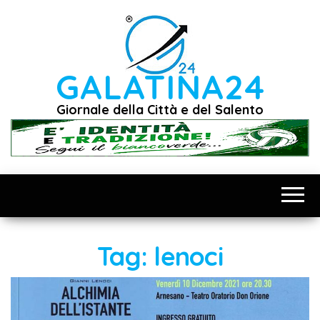
Vai
al
contenuto
GALATINA24
Giornale della Città e del Salento
Tag:
lenoci