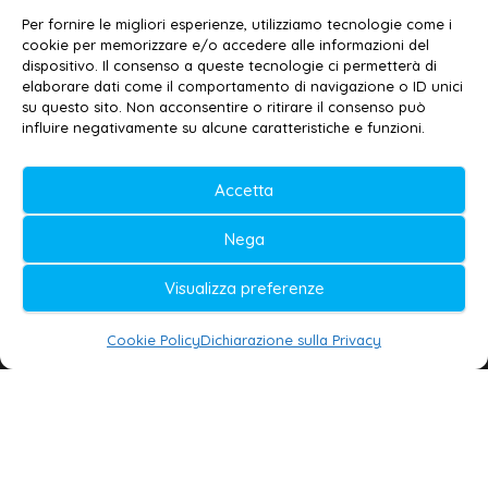
Contatti
–
Disclaimer
Per fornire le migliori esperienze, utilizziamo tecnologie come i
Privacy policy
–
Cookie policy
cookie per memorizzare e/o accedere alle informazioni del
dispositivo. Il consenso a queste tecnologie ci permetterà di
elaborare dati come il comportamento di navigazione o ID unici
su questo sito. Non acconsentire o ritirare il consenso può
© 2020-2026 | Galatina24 ®
influire negativamente su alcune caratteristiche e funzioni.
Testata iscritta al n. 11/2020 Registro della
Accetta
Stampa Tribunale di Lecce
Editore e direttore responsabile:
Nega
Daniele G. Masciullo
Visualizza preferenze
Galatina24 è marchio registrato dal Ministero
delle Imprese
Cookie Policy
Dichiarazione sulla Privacy