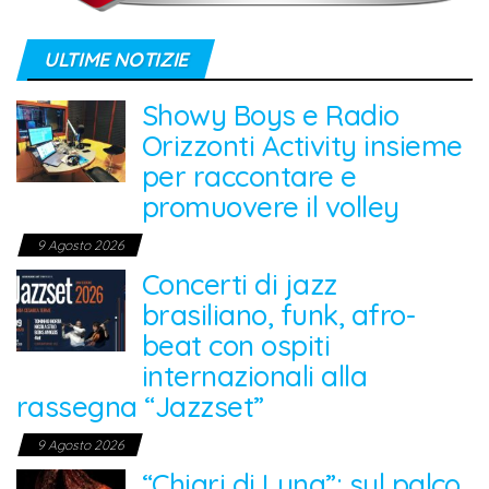
ULTIME NOTIZIE
Showy Boys e Radio
Orizzonti Activity insieme
per raccontare e
promuovere il volley
9 Agosto 2026
Concerti di jazz
brasiliano, funk, afro-
beat con ospiti
internazionali alla
rassegna “Jazzset”
9 Agosto 2026
“Chiari di Luna”: sul palco