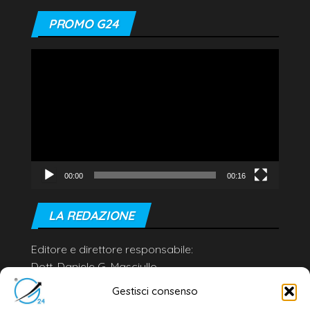
PROMO G24
Video
Player
00:00
00:16
LA REDAZIONE
Editore e direttore responsabile:
Dott. Daniele G. Masciullo
Email:
redazione@galatina24.it
Gestisci consenso