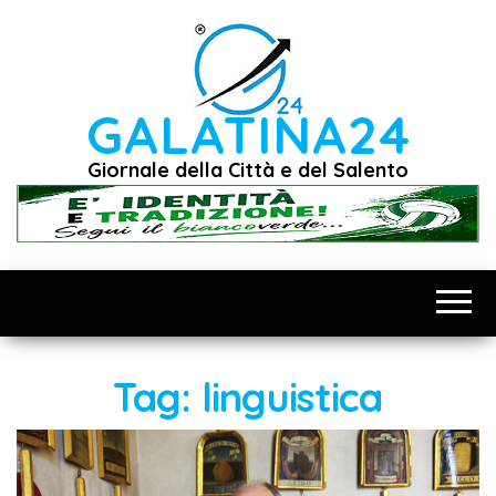
Vai
al
contenuto
GALATINA24
Giornale della Città e del Salento
Tag:
linguistica