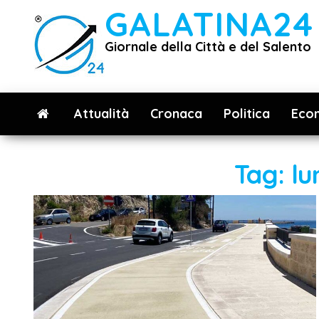
Vai
GALATINA24
al
Giornale della Città e del Salento
contenuto
Attualità
Cronaca
Politica
Eco
Tag:
l