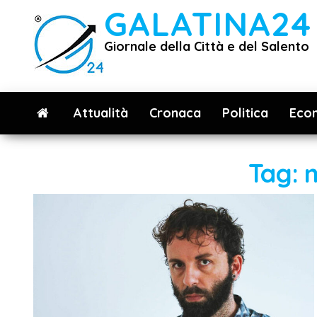
Vai
GALATINA24
al
Giornale della Città e del Salento
contenuto
Attualità
Cronaca
Politica
Eco
Tag: